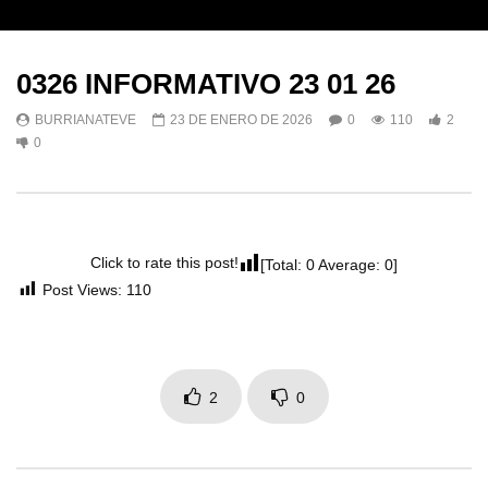
0326 INFORMATIVO 23 01 26
BURRIANATEVE
23 DE ENERO DE 2026
0
110
2
0
Click to rate this post!
[Total:
0
Average:
0
]
Post Views:
110
2
0