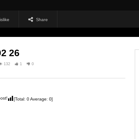
islike
Share
2 26
132
1
0
post!
[Total:
0
Average:
0
]