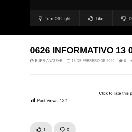
Turn Off Light
Like
D
0626 INFORMATIVO 13 0
BURRIANATEVE
13 DE FEBRERO DE 2026
0
Click to rate this 
Post Views:
132
1
0