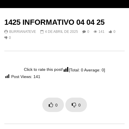
1425 INFORMATIVO 04 04 25
BURRIANATEVE
4 DE ABRIL DE 2025
0
141
0
0
Click to rate this post!
[Total:
0
Average:
0
]
Post Views:
141
0
0