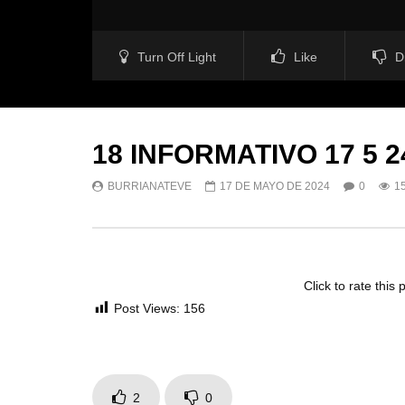
Turn Off Light
Like
D
18 INFORMATIVO 17 5 2
BURRIANATEVE
17 DE MAYO DE 2024
0
1
Click to rate this 
Post Views:
156
2
0