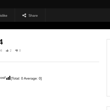
islike
Share
4
56
2
0
post!
[Total:
0
Average:
0
]