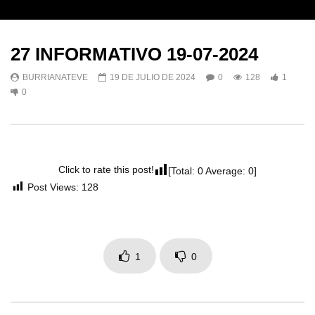
27 INFORMATIVO 19-07-2024
BURRIANATEVE
19 DE JULIO DE 2024
0
128
1
0
Click to rate this post!
[Total:
0
Average:
0
]
Post Views:
128
1
0