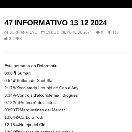
47 INFORMATIVO 13 12 2024
BURRIANATEVE
13 DE DICIEMBRE DE 2024
0
117
2
0
Esta setmana en l’informatiu:
0:00 🎙️ Sumari
0:54🌠Betlem de Sant Blai
2:17☕Xocolatada i reunió de Cap d’Any
3:34🚓Controls d’alcoholèmia i drogues
07:32🍊Protecció dels cítrics
09:00🏗️Marquesines del Mercat
10:04🚫Carbó a l’odi
12:15🧽Neteja del Clot