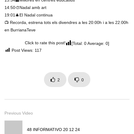
13:54🏫Millores en centres educatius
14:50🎨Nadal amb art
19:01🎄El Nadal continua
📺 Recorda, estrena tots els divendres a les 20:00h i a les 22:00h
en BurrianaTeve
Click to rate this post!
[Total:
0
Average:
0
]
Post Views:
117
2
0
Previous Video
48 INFORMATIVO 20 12 24