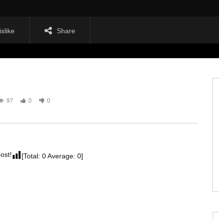
islike
Share
97
0
0
post!
[Total:
0
Average:
0
]