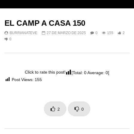
EL CAMP A CASA 150
BURRIANATEVE
27 DE MARZO DE 2025
0
155
2
0
Click to rate this post!
[Total:
0
Average:
0
]
Post Views:
155
2
0