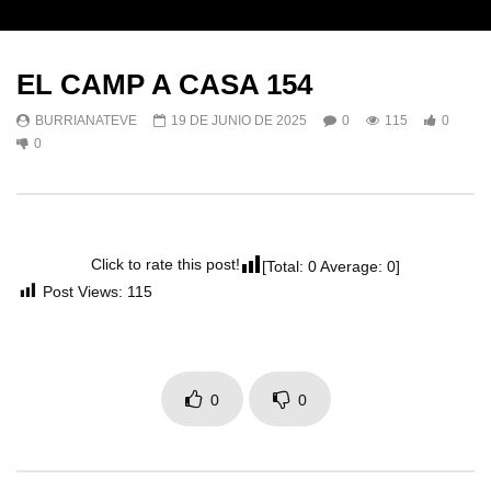
EL CAMP A CASA 154
BURRIANATEVE
19 DE JUNIO DE 2025
0
115
0
0
Click to rate this post!
[Total:
0
Average:
0
]
Post Views:
115
0
0