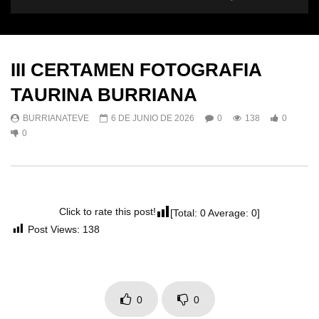
III CERTAMEN FOTOGRAFIA
TAURINA BURRIANA
BURRIANATEVE
6 DE JUNIO DE 2026
0
138
0
0
Click to rate this post!
[Total:
0
Average:
0
]
Post Views:
138
0
0