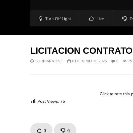
Turn Off Light
Like
D
LICITACION CONTRAT
BURRIANATEVE
6 DE JUNIO DE 2025
0
75
Click to rate this 
Post Views:
75
0
0