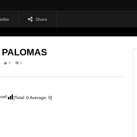
islike
Share
O PALOMAS
0
0
post!
[Total:
0
Average:
0
]