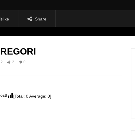
islike
Share
GREGORI
62
2
0
post!
[Total:
0
Average:
0
]