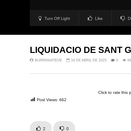
Turn Off Light
Like
D
LIQUIDACIO DE SANT 
BURRIANATEVE
16 DE ABRIL DE 2025
0
6
Click to rate this 
Post Views:
662
2
0