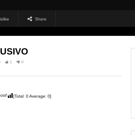
islike
Share
LUSIVO
6
1
0
post!
[Total:
0
Average:
0
]