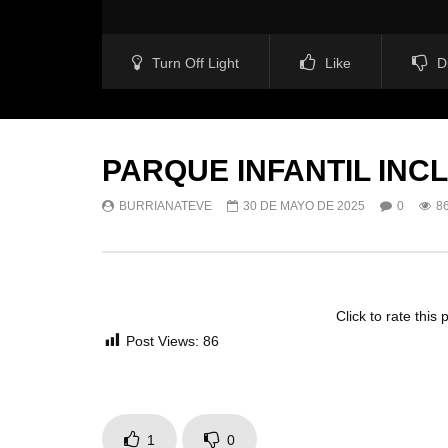
Turn Off Light
Like
D
PARQUE INFANTIL INC
BURRIANATEVE
30 DE MAYO DE 2025
0
8
Click to rate this 
Post Views:
86
1
0