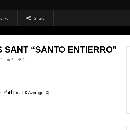
islike
Share
 SANT “SANTO ENTIERRO”
75
3
0
post!
[Total:
0
Average:
0
]