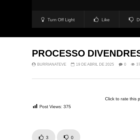
Turn Off Light
Like
D
PROCESSO DIVENDRES
BURRIANATEVE
19 DE ABRIL DE 2025
0
3
Click to rate this 
Post Views:
375
3
0