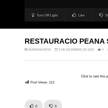
Turn Off Light
Like
D
RESTAURACIO PEANA 
BURRIANATEVE
9 DE DICIEMBRE DE 2025
0
Click to rate this 
Post Views:
112
0
0