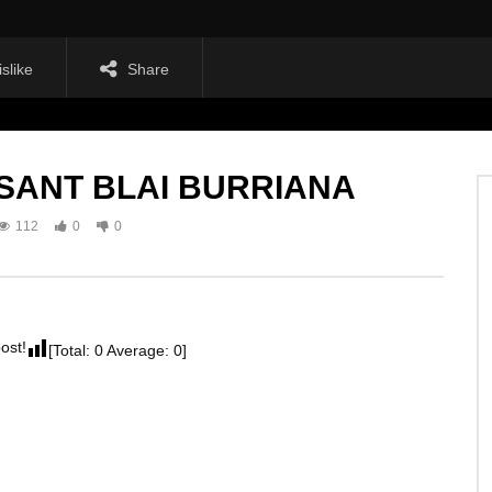
islike
Share
SANT BLAI BURRIANA
112
0
0
post!
[Total:
0
Average:
0
]