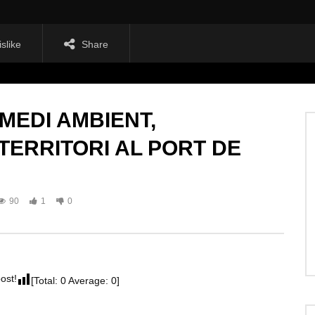
islike
Share
MEDI AMBIENT,
TERRITORI AL PORT DE
90
1
0
post!
[Total:
0
Average:
0
]