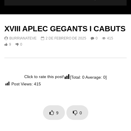
XVIII APLEC GEGANTS I CABUTS
BURRIANATEVE
2 DE FEBRERO DE 2025
0
415
9
0
Click to rate this post!
[Total:
0
Average:
0
]
Post Views:
415
9
0