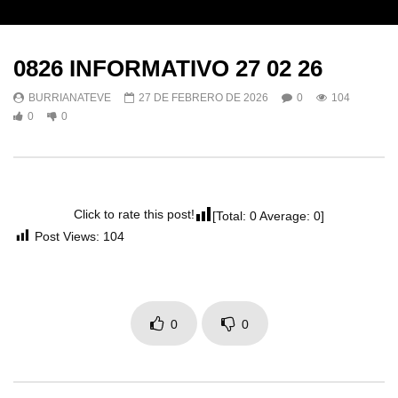
0826 INFORMATIVO 27 02 26
BURRIANATEVE
27 DE FEBRERO DE 2026
0
104
0
0
Click to rate this post!
[Total:
0
Average:
0
]
Post Views:
104
0
0