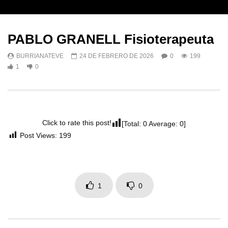
PABLO GRANELL Fisioterapeuta
BURRIANATEVE
24 DE FEBRERO DE 2026
0
199
1
0
Click to rate this post!
[Total:
0
Average:
0
]
Post Views:
199
1
0